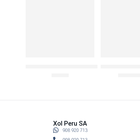
SOLD OUT
Botella Deportiva BisFree 700ml
AnySharp Afilado
S/
24.90
S/
S/
69.00
Xol Peru SA
908 920 713