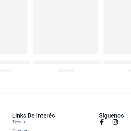
r de cuchillos Plástico
ENVASE REDONDO 870ML BOROSEAL REFR
Envase Refra
59.00
S/
29.90
S
Links De Interés
Síguenos
Tienda