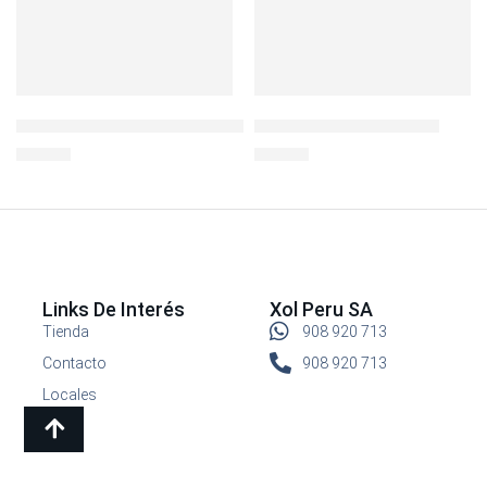
ENVASE CUADRADO 930ML BOROSEAL REFRACTARIO
BOTELLA RIVIERA 22 OZ
S/
39.90
S/
29.90
Links De Interés
Xol Peru SA
Tienda
908 920 713
Contacto
908 920 713
Locales