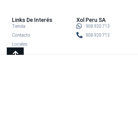
Links De Interés
Xol Peru SA
Tienda
908 920 713
Contacto
908 920 713
Locales
Shop
Categories
Wishlist
Síguenos
© 2026 All Rights Reserved.