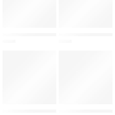
THE CLEAR ENV. VIDRIO BOROS.CUAD. BLANCO 500 ml
THE CLEAR ENV. VIDRIO BORO
S/
24.90
S/
29.90
THE CLEAR ENV. VIDRIO BOROS.CUAD. MENTA 500 ML
THE CLEAR ENV. VIDRIO BORO