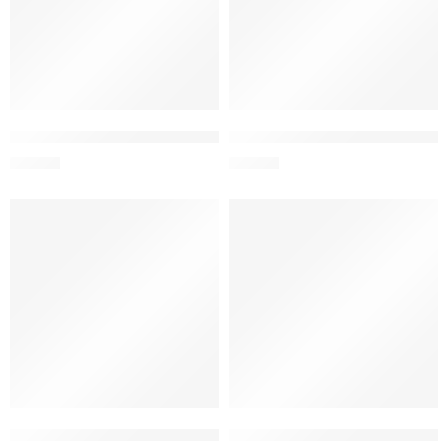
LocknLock Ovenglass Euro Cuadrado 750 ml
LocknLock Ovenglass Euro Re
S/
32.90
S/
69.00
LocknLock Ovenglass Euro Recto 380 ml
LocknLock Ovenglass Euro Re