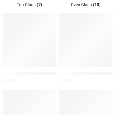
Top Class
(7)
Oven Glass
(10)
LocknLock Ovenglass Euro Cuadrado 1.4L
LocknLock Ovenglass Euro Cu
S/
39.90
S/
22.00