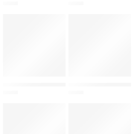
S/
24.90
S/
29.90
THE CLEAR ENV. VIDRIO BOROS.RECTO BLANCO 380 ml
THE CLEAR ENV. VIDRIO BORO
S/
24.90
S/
34.90