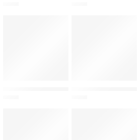
S/
24.90
S/
32.90
LocknLock Ovenglass Euro Recto 950 ml c/división
LocknLock Ovenglass Euro Re
S/
44.90
S/
32.90