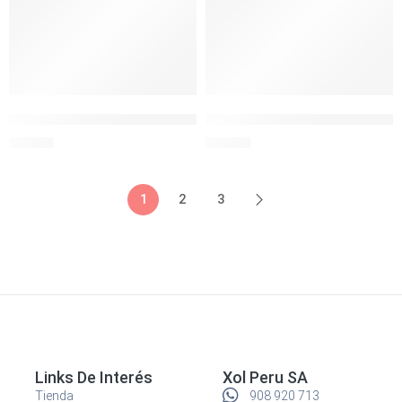
THE CLEAR ENV. VIDRIO BOROS.RECTO MENTA 380ML
THE CLEAR ENV. VIDRIO BORO
S/
24.90
S/
34.90
1
2
3
Links De Interés
Xol Peru SA
Tienda
908 920 713