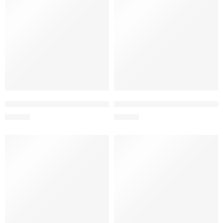
ENVASE ACERO INOX 600 ML ROSADO
MUG TERMICO ACERO METRO 
S/
39.90
S/
89.00