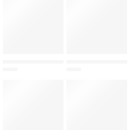
BOTELLA DE ACERO C/TAPA FLIP 0.50 LT. ONE TOUCH
ENVASE ACERO INOX 1200 ML
S/
59.00
S/
49.90