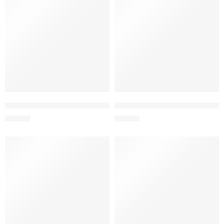
ENVASE ACERO INOX 400 ML BLANCO
ENVASE ACERO INOX 400 ML 
S/
29.90
S/
29.90