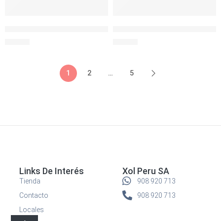
MUG TERMICO ACERO METRO CERAMICO 500 ML CHOCOLAT
MUG TERMICO ACERO METRO 
S/
89.00
S/
99.00
1
2
…
5
Links De Interés
Xol Peru SA
Tienda
908 920 713
Contacto
908 920 713
Locales