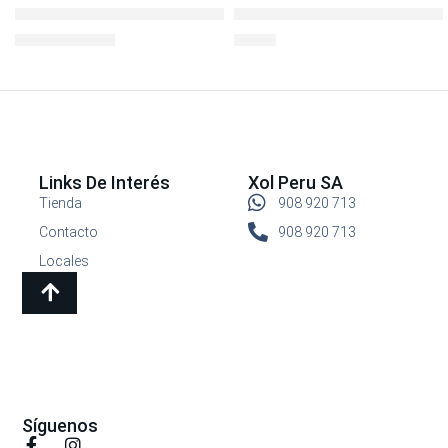
Igloo Lonchera Collapse and Cool Blue
LocknLock Hermético Redon
S/
69.90
S/
7.90
S/
99.90
Links De Interés
Xol Peru SA
Tienda
908 920 713
Contacto
908 920 713
Locales
Síguenos