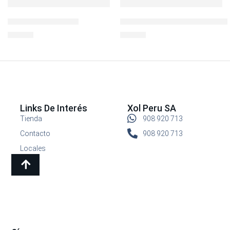
L&L FLIPTOP 1.8LT.
L&L ESPECIAL CUAD. C/3 DIVI
S/
29.90
S/
39.90
Links De Interés
Xol Peru SA
Tienda
908 920 713
Contacto
908 920 713
Locales