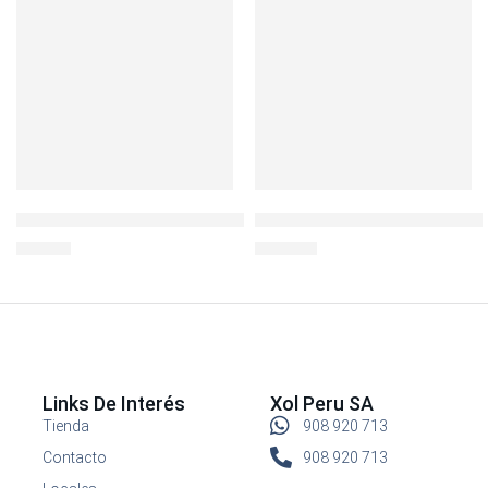
MEGASLIM 0.35 ML ACERO GRIS COBALTO
TERMO ACERO METRO KING 1
S/
49.00
S/
119.00
Links De Interés
Xol Peru SA
Tienda
908 920 713
Contacto
908 920 713