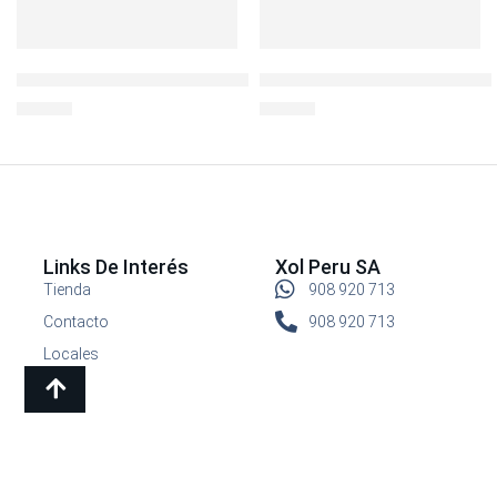
MUG TERMICO ACERO METRO CERAMICO 500 ML CHOCOLAT
MEGA TERMO MEGASLIM 0.47
S/
89.00
S/
59.00
Links De Interés
Xol Peru SA
Tienda
908 920 713
Contacto
908 920 713
Locales