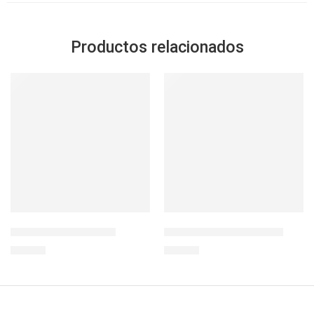
Productos relacionados
IGLOO PM GRIPPER 9
BOTELLA RIVIERA 22 OZ
S/
99.00
S/
29.90