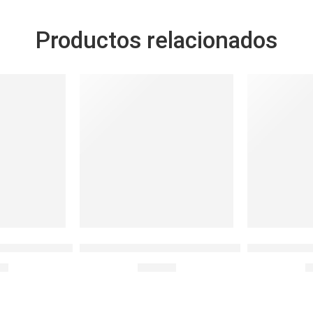
Productos relacionados
SOLD OUT
ético Recto 470ml
Taper Chips con 6 Divisiones 2.3LT
ENVASE CU
90
S/
79.00
S