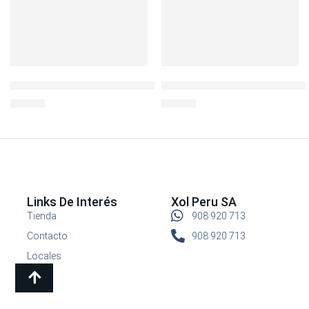
ENVASE ACERO INOX 600 ML ACERO
ENVASE ACERO INOX 1200 ML
S/
39.90
S/
49.90
Links De Interés
Xol Peru SA
Tienda
908 920 713
Contacto
908 920 713
Locales