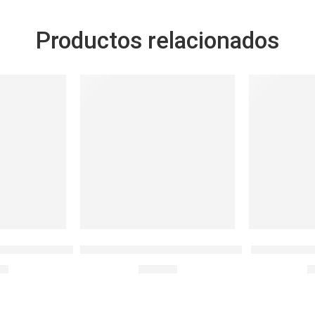
Productos relacionados
INOX 1200 ML ROSADO
ENVASE ACERO INOX 1200 ML METÁLICO
Termo de co
90
S/
49.90
S