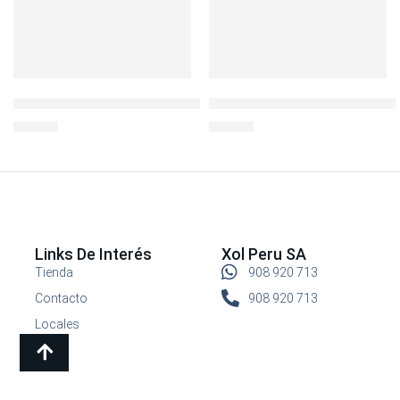
BOROSEAL III REFR.CUADRADO 540ML
Botella Deportiva BisFree 70
S/
29.90
S/
24.90
Links De Interés
Xol Peru SA
Tienda
908 920 713
Contacto
908 920 713
Locales