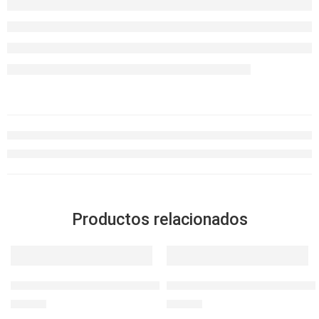
Productos relacionados
L&L BOTELLA ECO LIFE 800ML AZUL BISFREE
L&L ESPECIAL HERMET CUAD.
S/
49.90
S/
24.90