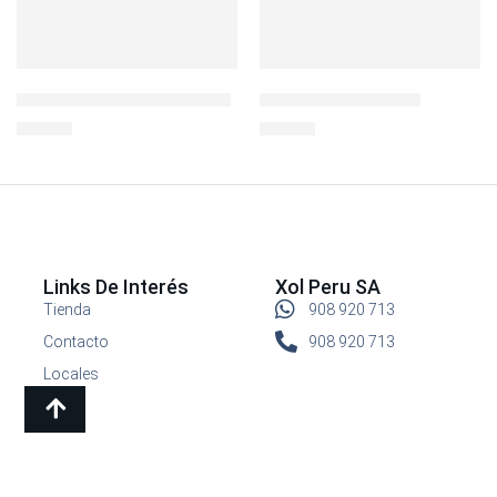
L&L BISFREE RECTO 520ML
BOTELLA 550 ML PC
S/
22.00
S/
29.00
Links De Interés
Xol Peru SA
Tienda
908 920 713
Contacto
908 920 713
Locales