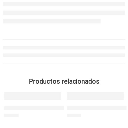
Productos relacionados
SOLD OUT
SOLD OUT
AnySharp Afilador de cuchillos Metálico
Envase Recto Euro OvenGlass
S/
99.90
S/
26.90