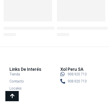
LocknLock Hermético Cuadrado 600ml
Botella Deportiva BisFree 70
S/
14.90
S/
24.90
Links De Interés
Xol Peru SA
Tienda
908 920 713
Contacto
908 920 713
Locales