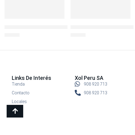
LocknLock Hermético c/div 140ml
L&L HERMET. REDONDO 750 
S/
10.90
S/
14.90
Links De Interés
Xol Peru SA
Tienda
908 920 713
Contacto
908 920 713
Locales