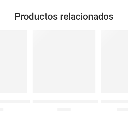
Productos relacionados
-30%
SOLD OUT
EFR.RECTO 430ML
LocknLock Hermético Redondo 100ml
Igloo Lonch
90
S/
7.90
S/
99.