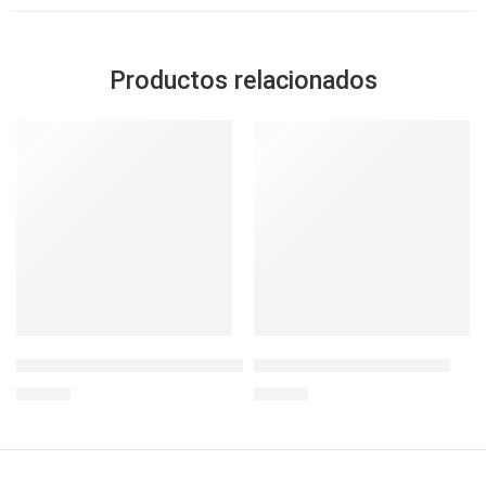
Productos relacionados
LocknLock Hermético Recto 470ml
BOTELLA INFUSION 28OZ
S/
14.90
S/
32.90