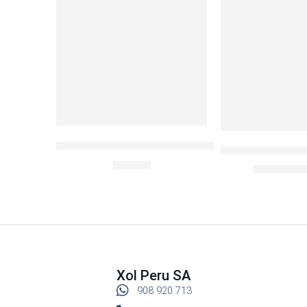
SOLD OUT
LocknLock Hermético c/div 140ml
IGLOO COOL FU
S/
10.90
S/
S/
499.00
Xol Peru SA
908 920 713