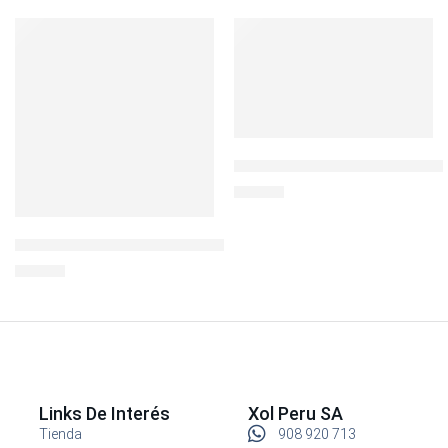
SOLD OUT
Envase 260ml Modular Plus L
S/
19.90
ENVASE ACERO INOX 1200 ML ROSADO
S/
49.90
Links De Interés
Xol Peru SA
Tienda
908 920 713