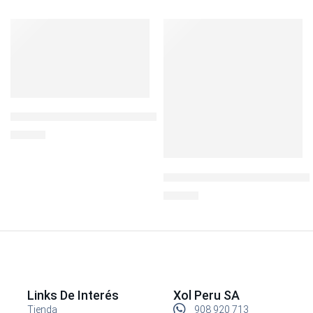
SOLD OUT
TERMO ACERO C/ASA 1.6 LTR COLORES
S/
99.00
TERMO MEGASLIM 0.47LT. AC
S/
59.00
Links De Interés
Xol Peru SA
Tienda
908 920 713