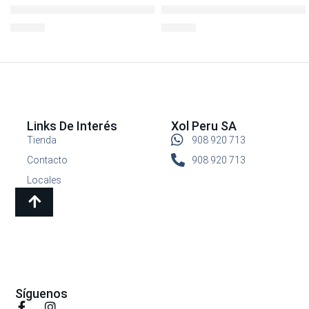
ENVASE CUADRADO 930ML BOROSEAL REFRACTARIO
LocknLock Ovenglass Euro R
S/
39.90
S/
32.90
Links De Interés
Xol Peru SA
Tienda
908 920 713
Contacto
908 920 713
Locales
Síguenos