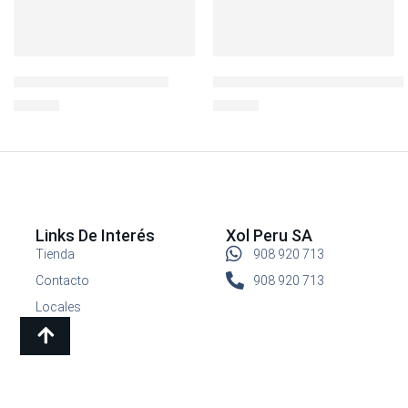
BOTELLA RIVIERA 22 OZ
LocknLock Hermético Cuadra
S/
29.90
S/
24.90
Links De Interés
Xol Peru SA
Tienda
908 920 713
Contacto
908 920 713
Locales