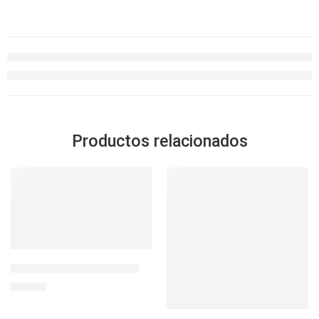
Productos relacionados
-17%
SOLD OUT
BOTELLA 32 OZ PHOTON
S/
44.90