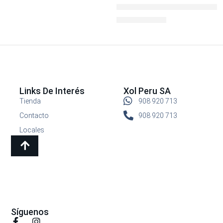
Botella Kicker Chugger 16oz
S/
24.90
S/
29.90
Links De Interés
Xol Peru SA
Tienda
908 920 713
Contacto
908 920 713
Locales
Síguenos