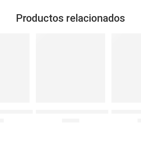
Productos relacionados
L BLANCO
va 700ml con Soga
Envase 450ml Modular Plus LnL MENTA
MUG TERMI
90
S/
24.90
S