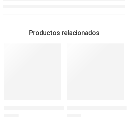
Productos relacionados
SOLD OUT
L&L ENVASE REDONDO TWIST 330ML.
L&L BOTELLA COLOR SPORT
S/
12.00
S/
14.90