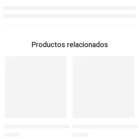
Productos relacionados
LocknLock Ovenglass Euro Redondo 900ml cDIV
L&L TABLETOP TRITAN ENVA
S/
32.90
S/
32.90