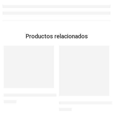
Productos relacionados
BOTELLA NIÑOS ACERO INOX 18OZ MASHPEE DECO.
S/
49.90
L&L TABLETOP TRITAN ENVA
S/
28.00