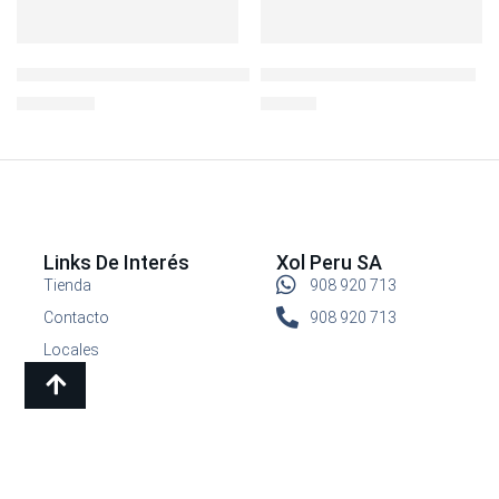
IGLOO TM JOURNEY CHAR 70 QT
L&L BISFREE RECTO 180ML
S/
1,790.00
S/
12.90
Links De Interés
Xol Peru SA
Tienda
908 920 713
Contacto
908 920 713
Locales