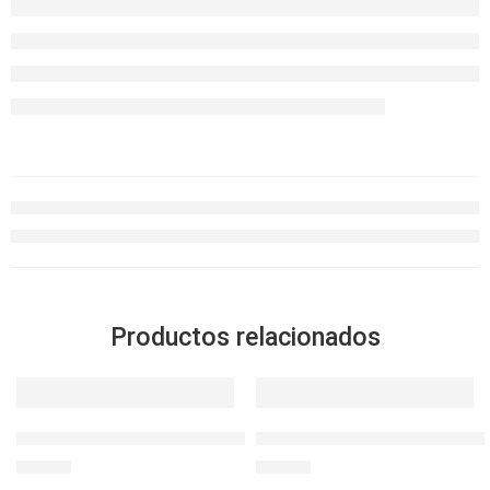
Productos relacionados
SOLD OUT
BOTELLA PRINTED RIGID 32 ONZ
LocknLock Hermético Recto 
S/
44.90
S/
14.90