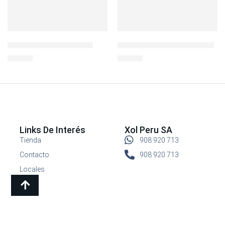
BOTELLA RIVIERA 22 OZ
LONCHERA COLLAPSIBLE 6
S/
29.90
S/
59.00
Links De Interés
Xol Peru SA
Tienda
908 920 713
Contacto
908 920 713
Locales