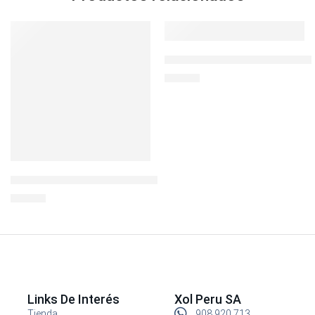
Botella Deportiva BisFree 70
S/
24.90
LocknLock Ovenglass Euro Redondo 900ml cDIV
S/
32.90
Links De Interés
Xol Peru SA
Tienda
908 920 713