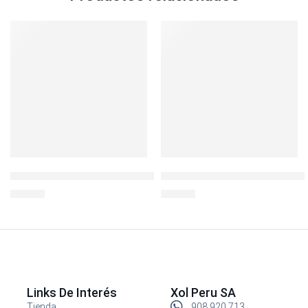
SOLD OUT
LocknLock Ovenglass Euro Recto 1lt
LocknLock Hermético c/div 
S/
38.00
S/
10.90
Links De Interés
Xol Peru SA
Tienda
908 920 713