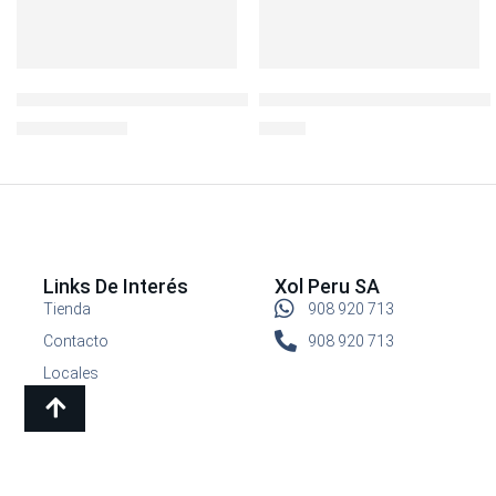
AnySharp Afilador de cuchillos Plástico
LocknLock Hermético Recto 
S/
59.00
S/
9.90
S/
69.00
Links De Interés
Xol Peru SA
Tienda
908 920 713
Contacto
908 920 713
Locales