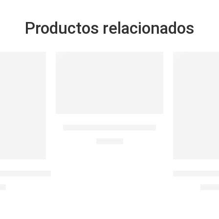
Productos relacionados
-30%
SOLD OUT
BOTELLA 32 OZ PHOTON
S/
44.90
ético Recto 470ml
Igloo Lonch
90
S/
99.