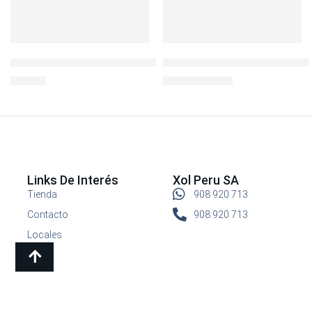
BOROSEAL III REFR.CUADRADO 540ML
Igloo Lonchera Collapse and 
S/
29.90
S/
69.90
S/
99.90
Links De Interés
Xol Peru SA
Tienda
908 920 713
Contacto
908 920 713
Locales