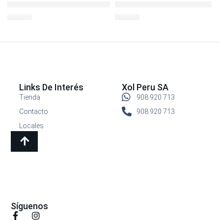
L&L BOTELLA ECO LIFE 800ML AZUL BISFREE
L&L BISFREE RECTO 800ML.
S/
49.90
S/
26.90
Links De Interés
Xol Peru SA
Tienda
908 920 713
Contacto
908 920 713
Locales
Síguenos