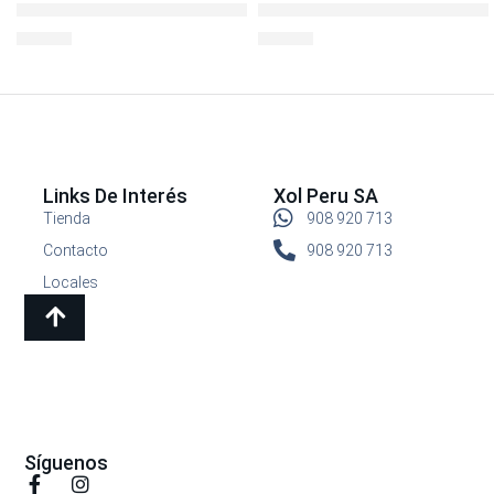
LocknLock Ovenglass Euro Recto 1lt
Envase Refractario Boroseal 1
S/
38.00
S/
44.90
Links De Interés
Xol Peru SA
Tienda
908 920 713
Contacto
908 920 713
Locales
Síguenos