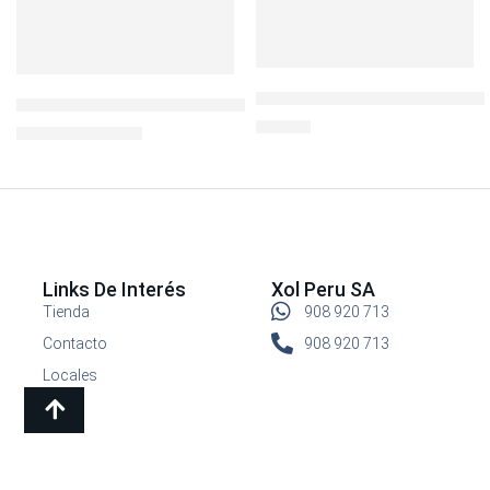
BOROSEAL III REFR.CUADRAD
IGLOO COOL FUSION 36qt MAX COLD
S/
29.90
S/
340.00
S/
499.00
Links De Interés
Xol Peru SA
Tienda
908 920 713
Contacto
908 920 713
Locales