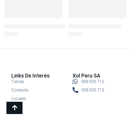
LocknLock Ovenglass Euro Redondo 900ml cDIV
BOTELLA INFUSION 28OZ
S/
32.90
S/
32.90
Links De Interés
Xol Peru SA
Tienda
908 920 713
Contacto
908 920 713
Locales