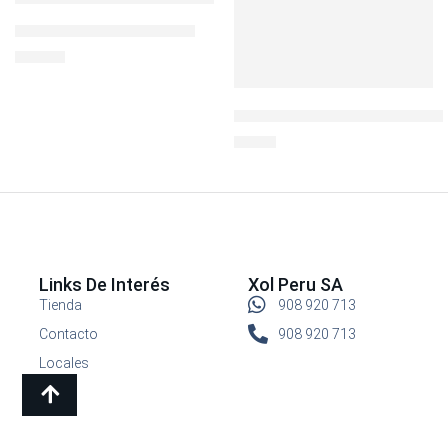
BOTELLA 32 OZ PHOTON
S/
44.90
LocknLock Hermético Redon
S/
7.90
Links De Interés
Xol Peru SA
Tienda
908 920 713
Contacto
908 920 713
Locales