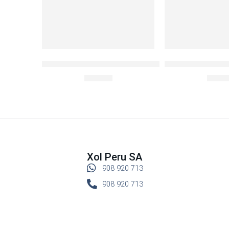
BOROSEAL III REFR.RECTO 530 ML.
Botella System 
S/
29.90
S/
89.
Xol Peru SA
908 920 713
908 920 713