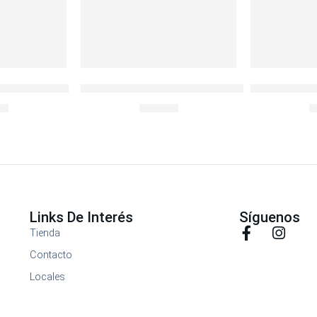
64OZ con Aza
LocknLock Ovenglass Euro Recto 1lt
Envase Refr
00
S/
38.00
S
Links De Interés
Síguenos
Tienda
Contacto
Locales