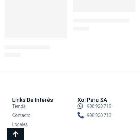
BOTELLA 32 OZ PHOTON
S/
44.90
Botella Sipper 1.9LT
S/
44.90
Links De Interés
Xol Peru SA
Tienda
908 920 713
Contacto
908 920 713
Locales