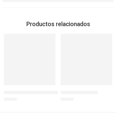
Productos relacionados
Botella Deportiva BisFree 500ml
Botella Sipper 1.9LT
S/
19.90
S/
44.90