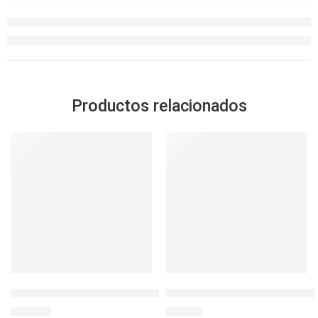
Productos relacionados
TERMO ACERO METRO KING 1200 ML VIOLETA PASTE
MEGA TERMO MEGASLIM 0.47
S/
119.00
S/
59.00