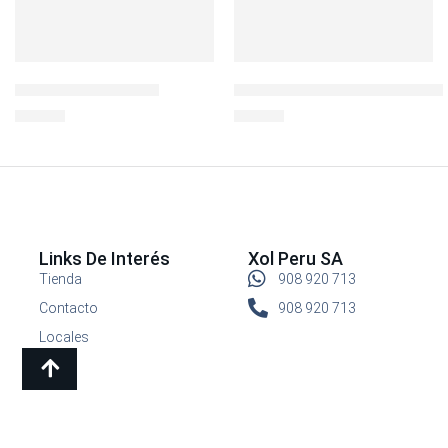
Botella Sipper 1.9LT
BOROSEAL III REFR.RECTO 43
S/
44.90
S/
24.90
Links De Interés
Xol Peru SA
Tienda
908 920 713
Contacto
908 920 713
Locales