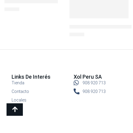
BOTELLA 32 OZ PHOTON
S/
44.90
Taper Chips con 6 Divisiones
S/
79.00
Links De Interés
Xol Peru SA
Tienda
908 920 713
Contacto
908 920 713
Locales